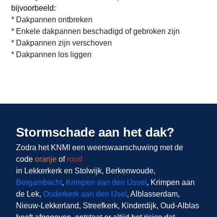
bijvoorbeeld:
* Dakpannen ontbreken
* Enkele dakpannen beschadigd of gebroken zijn
* Dakpannen zijn verschoven
* Dakpannen los liggen
Stormschade aan het dak?
Zodra het KNMI een weerswaarschuwing met de
code
oranje
of
rood
in Lekkerkerk en Stolwijk, Berkenwoude,
Bergambacht
,
Krimpen aan den IJssel
, Krimpen aan
de Lek,
Ouderkerk aan den IJsel
, Alblasserdam,
Nieuw-Lekkerland, Streefkerk, Kinderdijk, Oud-Alblas